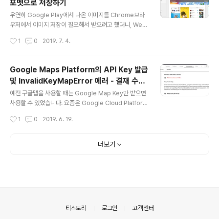
포멧으로 저장하기
로는 쉽지 않는 일입니다. 오래전부터, 책의 이미지 같은 경
글 내용
우, TEXT문자로 추출하는 프로그램이 있긴 했습니다.. 심
우연히 Google Play에서 나온 이미지를 Chrome브라
지어 스캐너 프로그램에서 OCR에 대한 기능을 추가한 버
우저에서 이미지 저장이 필요해서 받으려고 했더니, Web
전도 있었죠. 이미지로 된 문자를 TEXT글자로 변환하기
P라는 포멧으로만 저장이 되더군요. 이 경우 이미지의 주
작성시간
1
0
2019. 7. 4.
간단한 한장의 글자 이미지(TEXT가 쓰여진) 파일을 TEX
소를 복사해서 "rw"를 제거하고 다시 엔터를 쳐서 이미지
T로..
를 불러오면, 해당 이미지는 PNG로 저장이 가능합니다.
(참고로 IE에서는 해당 이미지를 PNG로 저장이 가능합니
Google Maps Platform의 API Key 발급
다.) 예제) 인스타그램 대표 이미지 주소 https://lh3.goo
및 InvalidKeyMapError 에러 - 결재 수단
gleusercontent.com/2sREY-8UpjmaLDCTztldQf
글 내용
을 연결해 줘야 합니다.
6u2RGUtuyf6VT5iyX3z53JS4TdvfQlX-rNChXKg
예전 구글맵을 사용할 때는 Google Map Key만 받으면
pBYMw=s180-rw 아래의 주소처럼 "-rw"를 제거하고,
사용할 수 있었습니다. 요즘은 Google Cloud Platform
엔터를 입력하면 PNG이미지로 저장이 가능해 집니다. htt
서비스에서 Key를 받고, Google Maps Platform 서비
작성시간
1
0
2019. 6. 19.
ps://lh3.googleuse..
스를 통해서 Map 서비스를 사용할 수 있습니다. Google
Cloud Platform의 서비스 중에 웹용 구글맵(Maps Jav
aScript API) 사용이 많은 편입니다. 추가로, Google 서
더보기
비스를 받으려는 계정에 결재수단(신용카드/은행계좌)을
추가해야 합니다. 결재수단 추가 유도를 위해서 $300/12
month의 크레디트를 줘서, 무료 체험을 할 수 있게 있답니
다. 13개월이 지나면, 카드/은행계좌를 등록해서 지불하는
방식으로 처리됩니다. 요즘은 Account를 만들 때마다 결
제 수단을 연결 항..
의안내
티스토리
로그인
고객센터