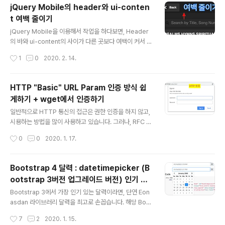
y Space(공백)을 입력할때, 와 같은 HTML Entity를 사
jQuery Mobile의 header와 ui-conten
용하는데. 저는 형식으로 HTML CODE를 값을 자주 사용
t 여백 줄이기
합니다. 화폐 단위 표시나, 1/4과 같은 문자 표시나 자주 사
글 내용
용되는 항목들의 코드값을 정리해둔 사이트가 있어서 남겨
jQuery Mobile을 이용해서 작업을 하다보면, Header
둡니다. ¼ 쿼터의 표시의 경우, ¼를 사용하면 이쁘게 표시
의 바와 ui-content의 사이가 다른 곳보다 여백이 커서 보
가 됩니다. ⅆ ⅉ (dj문자값 ⅆ ⅉ) ♻ (리사이클♻) 다양한 문
기가 싫을 때가 있습니다. class="ui-contenct"영역에
작성시간
1
0
2020. 2. 14.
자 코드를 이용해서, 디자인 없이도 간단한 ..
간단한 inline CSS 스타일 값을 줌으로 해결 할 수 있습니
다. // padding-top: 0px으로 여백을 줄입니다. 해당 여
백은 ui-content에 어떤 요소(Element)를 넣어주는 냐
HTTP "Basic" URL Param 인증 방식 쉽
에 따라 다르게 나타나긴 합니다. 해당 부분에 대한 UI를 만
게하기 + wget에서 인증하기
드시다가 여백이 너무 크시다 싶으면 해당 css추가로 해결
글 내용
하시길 바랍니다. 참고: 2018/06/02 - [Web/jQuery]
일반적으로 HTTP 통신의 접근은 권한 인증을 하지 않고,
- jQuery Mobile의 listview search data-filter 위치
시용하는 방법을 많이 사용하고 있습니다. 그러나, RFC 7
Fixed jQuery Mobile의 ..
235 (규약 내용)에 보면, HTTP TTP 인증은 서버는 클
작성시간
0
0
2020. 1. 17.
라이언트(웹브라우저 등)의 요청간에 401(Unauthorize
d) 응답으로, 최소한 한 번의 인증 시도(WWW-Authenti
cate)를 통해서, 응답 헤더(HTTP header)에 무인증(U
Bootstrap 4 달력 : datetimepicker (B
nauthorized) 권한 부여 정보를 제공합니다. 클라이언트
ootstrap 3버전 업그레이드 버전) 인기 달
에서 서버로 HTTP 권한 인증 처리 과정에서, 서버에서는
글 내용
력
Username과 Password를 요구할수 있게 처리가 가능
Bootstrap 3에서 가장 인기 있는 달력이라면, 단연 Eon
하며, 이걸 Basic 인증라하며, 이 인증 정보가 맞는 사용자
asdan 라이브러리 달력을 최고로 손꼽습니다. 해당 Boot
에게 정보를 보여주게 할 수 있습니다. 여기서, 해당 정보를
strap 3 Date/Time Picker v4.17.47까지 나와 있습니
작성시간
7
2
2020. 1. 15.
wget과 같은 유틸리티로 웹 페..
다. (01/14/2020) 진행 중인 프로젝트에 Bootstrap 4