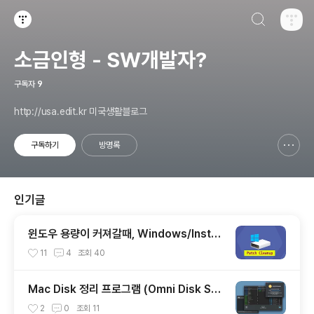
검색하기
티스토리
소금인형 - SW개발자?
구독자
9
http://usa.edit.kr 미국생활블로그
구독하기
방명록
신고하기 레이어
열기
인기글
윈도우 용량이 커져갈때, Windows/Install
er 패치 파일 삭제하기
11
4
조회
40
Mac Disk 정리 프로그램 (Omni Disk Sw
eeper, Disk Inventory X, Grand Pers
2
0
조회
11