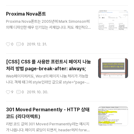
를 사용하게 되었는데, 과거 Eonasdan Date Picker가
Bootstrap 4를 지원을 하지 않게 되어서, Bootstrap 4
Proxima Nova폰트
에 지원되는 Date Picker가 필요하게 되었답니다. Boot
글 내용
Proxima Nova폰트는 2005년에 Mark Simonson에
strap 4에 완전하게 지원되는 Date Picker인 Tempus
의해 디자인한 매우 인기있는 서체입니다. 저도 개인적으
Dominus를 찾게 되었죠. Tempus Dominus은 Eonas
로 매우 좋아하는 폰트이고요. 영문 폰트 웹에서 많이 사용
dan 라이브러리의 업그레이드된 버전이죠. Tempus Do
되는 폰트입니다. Proxima Nova폰트는 이탤릭체, 세미
minus 라이브러리: https://tem..
작성시간
0
0
2019. 12. 31.
볼드체, 볼드체, 엑스트라 볼드 및 블랙 7가지 종류를 제공
합니다. Adobe의 Creative Cloud플랜을 사용하면 다
운로드가 가능합니다. https://fonts.adobe.com/font
[CSS] CSS 를 사용한 프린트시 페이지 나눔
s/proxima-nova?red=a Proxima Nova | Adobe F
처리 방법 page-break-after: always;
onts Mark Simonson founded his studio speciali
글 내용
zing in lettering and typography in 2000. He had
Web페이지에서도, Word의 페이지 나눔 처리가 가능합
started out as a..
니다. 객체 태그에 style인라인 값으로 style="page-br
eak-after: always;" 추가해주면, 다음 태그부터는 다음
작성시간
9
0
2019. 10. 30.
페이지로 인쇄가 됩니다. (예제: CSS 인라인으로 추가) [
웹페이지 화면 ] 상단 테이블 영역과 하단 테이블 영역이 화
면에 보일 때는 붙어 보입니다. 그러나, 인쇄를 하면 다른
301 Moved Permanently - HTTP 상태
페이지로 인쇄가 됩니다. [ 프린트 인쇄 미리보기 ] page-
코드 (리다이렉트)
break-after의 CSS를 이용해서, Word의 페이지 나눔
글 내용
처리가 가능 해집니다. 또 다른 적용 방법은 인라인 방식이
리턴 코드 값에 301 Moved Permanently라는 메시지
아니라, CSS함수 선언하는 방식을 말한다. CSS @medi
가 나옵니다. 페이지 로딩이 되면서, header에서 forwar