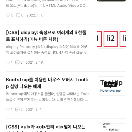
로 D2Coding ..
트 요소(Attribute)입니다. HTML Audio/Video DOM
loadeddata Event 해당 프레임에서 비디오/오디오가
작성시간
5
0
2022. 1. 7.
로딩이 완료되면 실행되 었는지 확인 해주는 이벤트입니
다. onloadeddata 이벤트를 이용해서, 자동 플레이도 만
들 수 있습니다. (하단 '자동 플레이 예제'를 참조하세요) S
[CSS] display: 속성으로 여러개의 li 한줄
yntax In HTML: In JavaScript: Using addEventLis
로 표시하기(메뉴 버튼 처럼)
tener(): 예제 자동 플레이 예제 Your browser does n
글 내용
ot support HTML5 video. 자동 플레이 경우, muted
display Property (속성) display 속성은 요소를 어떻
="muted" 속성이 있어야 자동 재생이 됩니다. 음소거(m
게 보여줄지를 결정하는 속성입니다. 4가지 속성 값을 많
uted)로 되어 있지 않은 비디오는 자동 재..
이 사용합니다. HTML element 요소(태그)마다 기본값
작성시간
1
0
2021. 2. 19.
이 다릅니다. none : 보이지 않음 block : 블록박스 inline
: 인라인 박스 inline-block : block과 inline의 중간 형
태 그 외도 다양한 속성 값들이 있습니다. contents flex :
Bootstrap를 이용한 마우스 오버시 Toolti
요소들을 블록 박스 단위로 쌓아서 정렬한다. (한쪽방향으
p 설명 나오는 예제
로만 정렬) grid : 요소들을 블록박스 단위로 격자 모양으
글 내용
로 정렬한다. (좌우, 상하 2차원 정렬) inlin-block inline
Bootstrap에서 마우스를 올릴때, 설명을 나타내는 Toolt
-flex inline-grid inlin-table run-in table : 요소를 처
ip을 이쁘게 뜨게 하는 방법입니다. 방법은 간단합니다. 툴
럼 처리합니다. ta..
팁 관련 html 소스와 javascript를 추가해 주면됩니다. H
작성시간
1
0
2021. 2. 4.
over over me 다음과 같이 입력하면, 마우스를 올리때,
툴팁이 뜹니다. 사용되는 js와 css파일들 [ Tooptip 예제
] Tooltip Hover over me 참고: https://www.w3sc
[CSS] <ul>과 <ol>안의 <li>앞에 나오는
hools.com/bootstrap/bootstrap_tooltip.asp