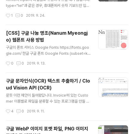
Jquery Replace Select Options 또다른 방법은 (추
type="tel"과 같은 경우, 휴대폰에서 숫자 기보드만 입력
천하는 방법은 아님) 참고: How t..
이 가능하게 변경이 되어서 너무 유용하게 쓰이죠. HTML
작성시간
1
0
2019. 9. 24.
5의 type내용들 type="button" value="button" typ
e="checkbox" type="color" type="date" type
="datetime-local" type="email" type="file" type
[CSS] 구글 나눔 명조(Nanum Myeongj
="hidden" type="image" type="month" type="n
o) 웹폰트 사용 방법
umber" type="password" type="radio" type="r
글 내용
ange" type="reset" type="search" type="submi
구글의 폰트 서비스 Google Fonts https://fonts.goo
t" type="tel" type="text" type="t..
gle.com/ 한글 구글 폰트 Google Fonts (subset=ko
rean) https://fonts.google.com/?subset=korean
작성시간
0
0
2019. 9. 13.
다양한 폰트를 지원합니다. 쉽게 가능하며, 사용도 방법 예
제도 너무 잘 나와있습니다. 나눔 명조 사용법 구글의 웹폰
트 중에 나눔 명조(Nanum Myeongjo)가 있습니다. 미리
구글 문자인식(OCR) 텍스트 추출하기 / Clo
보기 화면과, 폰트 다운로드와 다양한 정보들이 있습니다.
ud Vision API (OCR)
Google Fonts의 나눔 명조 Nanum Myeongjo: http
글 내용
s://fonts.google.com/specimen/Nanum+Myeon
문듯 이런 제안이 들어왔답니다. Invoice에 있는 Custo
gjo 나눔 명조는 네이버사로 유명한 NHN사의 무료 폰트
mer 이름별로 파일을 분류할 수 있는 프로그램을 만들 수
입니다. 화면 표시, 인쇄 용으로도 사용이 ..
있는지? 보통 PDF파일 내용이 TEXT형태로 되어 있는 문
작성시간
4
0
2019. 9. 11.
서의 경우, TEXT의 내용을 뽑아서 정리하는 경우는 있어
도, 이런 고차원(?)인 요구를 생각해 보지 못했다. "이미지
로 된 문자"를->"TEXT 문자인식"->"회사명 구분"->"파
구글 WebP 이미지 포멧 파일, PNG 이미지
일별"로 분류 해당 내용은 말로써는 쉬운 일이지만, 컴퓨터