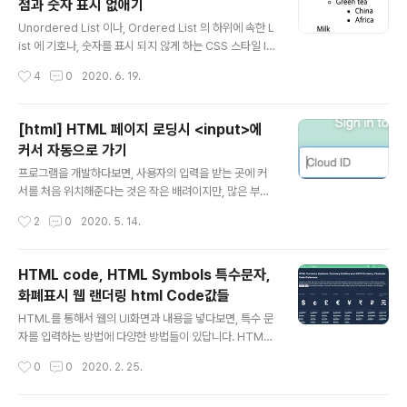
점과 숫자 표시 없애기
글 내용
Unordered List 이나, Ordered List 의 하위에 속한 L
ist 에 기호나, 숫자를 표시 되지 않게 하는 CSS 스타일 lis
t-style:none 속성 "list-style: none" CSS를 추가하
작성시간
4
0
2020. 6. 19.
면, unordered list () or ordered list ()의 bullet or
number제거됨 unordered (bulleted) list 예제 최상
단의 에 "list-style:none" CSS를 추가해 주면서, Coffe
[html] HTML 페이지 로딩시 <input>에
e, Tea, Milk에 표시가 제거됩니다. Coffee Tea Black
커서 자동으로 가기
tea Green tea China Africa Milk HTML 결과물 >>
글 내용
여러번 반복되면, 인라인 style코드를 CSS class로 선언
프로그램을 개발하다보면, 사용자의 입력을 받는 곳에 커
해서 사용해도 편하겠죠. ... C..
서를 처음 위치해준다는 것은 작은 배려이지만, 많은 부분
사용자에게 마우스 커서를 한번 찍지 않아도 되는 이득을
작성시간
2
0
2020. 5. 14.
줄 수 있습니다. 의 autofocus 속성을 알기 전에는 javas
cript를 이용해서 커서를 이동시켰답니다. [ 옛날 javascr
ipt 소스를 이용한 Input박스에 커서 이동하기 ] ... 결론적
HTML code, HTML Symbols 특수문자,
으로 해당 방법은 믿을만 하지만, 별로 필요 없는 코딩 낭비
화폐표시 웹 랜더링 html Code값들
(?) 였습니다. 해결 방법은 autofocue 속성을 이용하는게
글 내용
편리하고 유용합니다. [ 쉬운 해결법 ] 페이지가 로딩되는
HTML를 통해서 웹의 UI화면과 내용을 넣다보면, 특수 문
순간 해당 Input 박스로 커서가 이동됩니다. Browser Su
자를 입력하는 방법에 다양한 방법들이 있답니다. HTML
pport Chrome IE firefox safari opera autofocus
파일의 File type 포멧을 UTF-8을 이용해서 해당 문자로
작성시간
0
0
2020. 2. 25.
5.0 1..
입력하는 방법도 있고, 개인적으로 많이 사용하는 코드는
HTML ENTITY코드를 사용하는 방법입니다. 보통 Empt