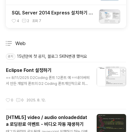
pective)
SQL Server 2014 Express 설치하기 (S
SMS포함 Window 10 환경)
4
2
조회
7
Web
분류 전체보기
주요 글 목록
15년만에 첫 공지, 블로그 SKIN변경 했어요
공지
Eclipse Font 설정하기
글 내용
== 8/11/2025 D2Coding 폰트 12폰트 예 ==네이버에
서 만든 개발자 폰트의 D2 Coding 폰트개인적으로 최근
까지 Eclipse를 사용할 때, 사용하는 폰트입니다. 폰트를
다운로드 받는 사이트 : https://github.com/naver/d2
작성시간
0
0
2025. 8. 12.
codingfont?tab=readme-ov-file GitHub - naver/
d2codingfont: D2 Coding 글꼴D2 Coding 글꼴. C
ontribute to naver/d2codingfont development b
[HTML5] video / audio onloadeddat
y creating an account on GitHub.github.com D2
a 로딩완료 이벤트 - 비디오 자동 재생하기
Coding 폰트의 사이즈는 12폰트로 해야 볼만한 사이즈로
글 내용
나오더라구요.윈도우 환경에서 개발용으로 사용하는 폰트
태그가 완전히 로드될때, javascript 실행하기 하는 이벤