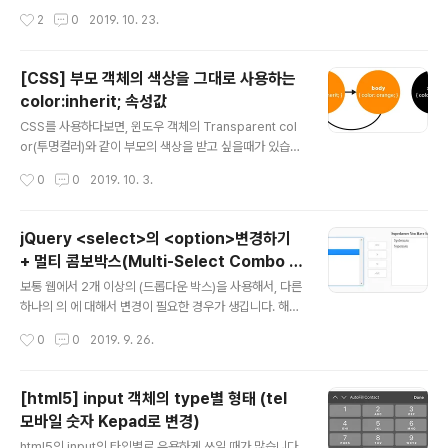
a print { footer { page-break-after: always; } } H..
d처리 될때, 나타나는 HTTP state코드 가끔 프로그램에
작성시간
2
0
2019. 10. 23.
서 로직을 잘못해서, 권한이 틀려서 페이지 이동을 Heade
r에서 Redirect 처리하는 실수를 할 때가 있다. 그럴 때면,
Header를 처리하는 부분의 로직을 디버깅하면 찾을 수
[CSS] 부모 객체의 색상을 그대로 사용하는
있다. MDN web docs 내용 HTTP 301 Moved Per
color:inherit; 속성값
manently 리다이렉트 상태 응답 코드는 요청한 리소스가
글 내용
Location 헤더에 주어진 URL로 완전히 옮겨졌다는 것을
CSS를 사용하다보면, 윈도우 객체의 Transparent col
나타낸다. 브라우저는 이 페이지로 리다이렉트하고, 검색
or(투명컬러)와 같이 부모의 색상을 받고 싶을때가 있습니
엔진은 해당 리소스로 연결되는 링크를 갱신한다[검색엔진
다. CSS에서 "color: inherit;" 을 이용하면, 해당 객체의
작성시간
0
0
2019. 10. 3.
최적화의 관점에서는 '원 콘텐츠가 새..
부모의 색상을 사용하기에 투명한 느낌처럼 사용이 가능합
니다. /* Make second-level headers green */ h2
{ color: green; } /* ...but leave those in the sideb
jQuery <select>의 <option>변경하기
ar alone so they use their parent's color */ #sid
+ 멀티 콤보박스(Multi-Select Combo b
ebar h2 { color: inherit; } 참고: (1) https://stackov
글 내용
ox)
erflow.com/questions/6722467/how-to-remov
보통 웹에서 2개 이상의 (드롭다운 박스)을 사용해서, 다른
e-the-default-link-c..
하나의 의 에 대해서 변경이 필요한 경우가 생깁니다. 해당
부분의 방법을 처리를 위해서 jQuery에서 다음과 같이 사
작성시간
0
0
2019. 9. 26.
용하면 됩니다. SYNTAX $('#아이디').html('New'); //
다름과 같이 사용하면, 새로운 값으로 replace됩니다. 여
러개의 을 넣는 예제 O1 O1 $newoptions = "NewO1
[html5] input 객체의 type별 형태 (tel
NewO1"; $('select#needSelect').html($newopti
모바일 숫자 Kepad로 변경)
ons); 여기서 셀럭터를 아이디값만 사용해서 $('#needS
글 내용
elect').html($newoptions); 이렇게 해도 됩니다. 참고:
html5의 input의 타입별로 유용하게 쓰일 때가 많습니다.