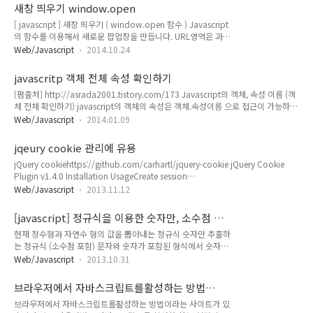
Stop time [참고]setInterval :
새창 띄우기 window.open
http://www.w3schools.com/jsref/met_win_setinterval.a
[ javascript ] 새창 띄우기 ( window.open 함수 ) Javascript
spclearInterval :
의 함수를 이용해서 새로운 팝업창을 만듭니다. URL영역은 과거
http://www.w3schools.com/jsref/met_win_clearinterval
에는 숨길 수 있었지만, 요즘의 사용하는 Browser에서는 숨길
.asp
Web/Javascript
2014.10.24
수 없습니다. (참고) 파라미터 중에 WindowName이 같으면,
같은 창으로 띄워줍니다. 1. window.open(URL,
javascritp 객체 전체 속성 확인하기
WindowName [, WindowFeatures]); 1) URL - 웹 문서 URL
[펌출처] http://asrada2001.tistory.com/173 Javascript의 객체, 속성 이름 (객
2) WindowName - open 창 이름 (target 이름) 3)
체 전체 확인하기) javascript의 객체의 속성은 객체.속성이름 으로 접근이 가능하
WindowFeatures - fullscreen = 전체 창. (yes/no)(default :
다. 그리고 또 하나 다른 표현이 있는데 바로 객체['속성이름'] 이 그것이다. var obj
no) - location = 주소창이 활성화. (yes/no)(default : yes) -
Web/Javascript
2014.01.09
= new Object(); obj.id = 'first'; obj.name = 'wave'; obj.age = '20'; obj.sex =
menu..
'male'; alert(obj.id); alert(obj['id']); 이제 객체 안을 통째로 들여다 보는 방법을
jqeury cookie 관리에 유용
알아보자 위에서 언급한 객체['속성이름']의 표현식을 이용하면 된다. var msg = '';
jQuery cookiehttps://github.com/carhartl/jquery-cookie jQuery Cookie
for(var temp in obj){ msg += temp +..
Plugin v1.4.0 Installation UsageCreate session
cookie:$.cookie('the_cookie', 'the_value'); Create expiring cookie, 7 days
Web/Javascript
2013.11.12
from then:$.cookie('the_cookie', 'the_value', { expires: 7 }); Create expiring
cookie, valid across entire site:$.cookie('the_cookie', 'the_value', { expires:
[javascript] 정규식을 이용한 숫자만, 소수점 이
7, path: '/' }); Read cookie:$.cookie('the_cooki..
하 제거 추출하기
현재 정수형과 자연수 형의 값을 뽑아내는 정규식 숫자만 추출하
는 정규식 (소수점 포함) 문자와 숫자가 포함된 형식에서 숫자만
추출하는 정규식 예제 입니다. > console.log(
Web/Javascript
2013.10.31
'-10.2em'.replace(/[^-\.0-9]/g,'') ); -10.2 자연수형의 정규식
(소수점 제거) 문자와 숫자가 포함된 형식에서 자연수(소수점 제
브라우저에서 자바스크립트를활성하는 방법
거)만 추출하는 정규식 예제 입니다. > console.log(
Site
브라우저에서 자바스크립트를활성하는 방법이라는 사이트가 있
parseInt('-10.2em',10) ); -10 참고: 자바스크립트 정규식을 이