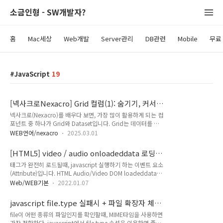
소금인형 - SW개발자?
홈
Mac세상
Web개발
Server관리
DB관련
Mobile
무료 
JavaScript
19
[넥사크로Nexacro] Grid 컬럼(1): 숨기기, 커서
모양, %붙이기, 카운트번호, 체크된 값 카운트
넥사크로(Nexacro)를 배우다 보면, 가장 많이 활용하게 되는 컴
+합산, 소수점 연산(합산/곱셈) 오류 방지
포넌트 중 하나가 Grid와 Dataset입니다. Grid는 데이터를 효
율적으로 표시하고 조작할 수 있어, 다양한 기능을 익혀 두면 더
WEB언어/nexacro
2025.03.01
욱 편리하게 사용할 수 있습니다. 이 포스트에서는 넥사크로에서
자주 사용하는 Grid의 유용한 기능과 활용법을 정리해 보았습니
[HTML5] video / audio onloadeddata 로딩완
다. [ 목차 (Functin List) ](1) 그리드 컬럼(Grid Column) 숨기
료 이벤트 - 비디오 자동 재생하기
태그가 완전히 로드될때, javascript 실행하기 하는 이벤트 요소
기 - width(폭) 값을 0px로 만들어서 보이지 않게 함.(2) 컬럼
(Attribute)입니다. HTML Audio/Video DOM loadeddata
커서(Column Cursor) 마우스 올렸을 때 변경하기(3) 컬럼
Event 해당 프레임에서 비디오/오디오가 로딩이 완료되면 실행
(Column) 표시값에 %붙이기 - (예: 11.16%처럼 표시) (4) 컬
Web/WEB기본
2022.01.07
되 었는지 확인 해주는 이벤트입니다. onloadeddata 이벤트
럼 No(카운트 번호) 붙이기 + 선택된 row 개수 + 전체 row 개
를 이용해서, 자동 플레이도 만들 수 있습니다. (하단 '자동 플레
수(..
javascript file.type 실패시 + 파일 확장자 체크
이 예제'를 참조하세요) Syntax In HTML: In JavaScript:
하기
file이 어떤 종류의 파일인지를 확인할때, MIME타임을 사용하면
Using addEventListener(): 예제 자동 플레이 예제 Your
가장 정확하다. javascript에서 file.type 속성을 이용하면 좋지