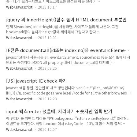
습니다.각 브라우저별로 자바스크립트를 활성화 하는 설정이 나
용한 숫자, 한글 체크 : http://ji80903.tistory.com/306 자바
와 있는데, 괜찮네요. http://www.enable-
스크립트 Number()와 parserInt(,) : http://hym77.kr/blog/?
Web/Javascript
2013.10.17
javascript.com/ko/
p=100 [추가: 소수점 자르기] 숫자의 ..
jquery 의 innerHeight()함수 높이 HTML document 부분만
현재 $(window).innerHeight()를 사용하면, 사이즈가 틀리게 나온다. 그건
bookmark등의 높이가 height값에 제외해서 그렇다고 한다.
$(window).height(); // returns height of browser viewport
Web/Javascript
2013.10.01
$(document).height(); // returns height of HTML document 다음과 같이
height값은 document를 사용하면 된다. 참고:
IE전용 document.all(id또는 index no)와 event.srcElement
http://stackoverflow.com/questions/3791049/javascript-jquery-how-do-
와 sourceIndex
javascript에서 사용되는 all, event.srcElement, sourceIndex 등은 오직 IE에서 지
i-get-the-inner-window-height
원되는 속성이다. MSDN all property 내용 [ document.all() 대처법 ]
document.all(변수) 변수로 "id", "name", "객체 순서 번호"가 올 수 있다. 현재
Web/Javascript
2013.09.25
"id"와 같은 경우는 다음과 같이 수정은 할 수 있다."name"과 "객체 순서 번호"는
찾을 수 가 없었다. Mozilla 한국 커뮤니티 • 글 보기 - document.all 문제 해결법
[JS] javascript IE check 하기
document.all[objectID] -> document.getElementById("objectID")function
javascript를 통한, 간단한 IE 체크 방법입니다. var IE = /*@cc_on!@*/false;
getObject(objectId) { // checkW3C DOM, then ..
if(IE){ //IE specific code goes here }else{ //code for all the other browsers }
출처: http://devoracles.com/the-best-method-to-check-for-internet-
Web/Javascript
2010.12.23
explorer-in-javascript
input 박스 enter 쳤을때, 처리하기 + 숫자만 입력 받기
에 엔터키를 이벤트 처리를 위해 onkeypress="return enterKey(event);" DHTML
이벤트를 추가한다. 해당 function에서 e.keyCode==13일때 함수 처리 출처:
http://mystria.egloos.com/3998558 또다른 간단한 소스 태그에 숫자만 입력하
Web/Javascript
2010.12.07
기전화 번화 값 (949) 333-4444을 복붙하면, 9493334444로 입력이 됩니다. 참고: