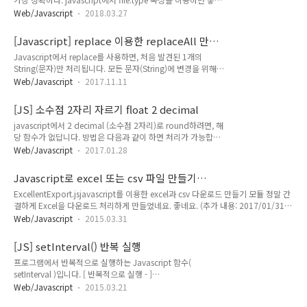
browser does not support HTML5 video. 자동 플레이 경우,
만, 브라우저별로, 해당 값을 넘져주기 않을 때가 있어서, 확장자
muted="muted" 속성이 있어야 자동 재생이 됩니다. 음소거
Web/Javascript
2018.03.27
의 명으로 체크하는 방법을 메모해 둔다. 파일의 타입이 pdf인
(muted)로 되어 있지 않은 비디오는 자동 재..
지 비교를 할때, Edge에서 file.type에서 이상한 결과가 나올때
[Javascript] replace 이용한 replaceAll 만들
가 있다. if(file.type == 'application/pdf' ||
기
Javascript에서 replace를 사용하면, 처음 발견된 1개의
file.name.toLowerCase().endsWith('pdf')) { //code to
String(문자)만 처리됩니다. 모든 문자(String)에 변경을 위해서
execute } file.name.toLowerCase().endWith('pdf')
는, replaceAll함수를 선언해서 사용하면 처리된다. (사용예)
endWidth() 끝부분이 다음과 같이 끝나면, true를 넘겨준다. 참
Web/Javascript
2017.11.11
var foo = fooString.replaceAll('찾는문자열', '변경문자열'); [
고: https://stackover..
Regular Expression Based Implementation ]
[JS] 소수점 2자리 자르기 float 2 decimal
String.prototype.replaceAll = function(search,
javascript에서 2 decimal (소수점 2자리)로 round하려면, 해
replacement) { var target = this; return target.replace(new
당 함수가 없답니다. 방법은 다음과 같이 하면 처리가 가능합니
RegExp(search, 'g'), replacement); }; [ Split and Join
다. [방법1] 곱셈 나눗셈 방식 Math.round(num * 100) / 100
(Functional) Implementa..
Web/Javascript
2017.01.28
해당 방식으로 하면, 신기하게, 소수점 2자리에서 짤리게 됩니
다. 참고:
Javascript로 excel 또는 csv 파일 만들기
http://stackoverflow.com/questions/11832914/round-
(ExcellentExport.js 2.0) Edge 브라우저 지원
ExcellentExport.jsjavascript를 이용한 excel과 csv 다운로드 만들기 모듈 정말 간
to-at-most-2-decimal-places [방법2] .toFixed()를 이용한
결하게 Excel을 다운로드 처리하게 만들었네요. 좋네요. (추가 내용: 2017/01/31)
소수점 반올림 var twoPlacedFloat =
1.4버전에서는 Microsoft Edge Browser에서 다운로드가 안됩니다. 2.0버전으로
parseFloat(yourString).toFixed(2) 결과 값 >>
Web/Javascript
2015.03.31
수정해 주시면 됩니다. (추가내용: 2017/11/22)3.0+도 나옴. 해당 버전은 xlsx도 지
parseFloat("1.555").toFixed(2); "1.55"
원, 멀티탭도 지원된다고 하네요. Javascript export to Excel 100 200 300 400
parseFloat("1.556").t..
[JS] setInterval() 반복 실행
500 600 Excel 다운로드 만들기 Export table to Excel 첨부파일 (과거버전) 첨부
프로그램에서 반복적으로 실행하는 Javascript 함수(
파일2 (Edge 엣지 브라우저 지원) 개인적으로 이름을 받는 형식으로 변경하면 좋을
setInterval )입니다. [ 반복적으로 실행 - ]
것 같아서 ..
SyntaxsetInterval(function,milliseconds,param1,param2,
Web/Javascript
2015.03.21
...) 예제Try it 예제2Try it [ 예제3 - 시계 clearInterval 함수 ]