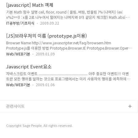
https://stackoverflow.com/questions/9626741/catch-input-earlier-than-
[javascript] Math 객체
onchange-and-preferably-only-numbersYou can limit the input to only
기본 Math 함수 설명 ceil, floor, round ( 올림, 버림, 반올림 )% (나머지) (ex:
numbers using a regular expression://..
x%2==0 : x를 2로 나누어서 떨어지는 나머지와 0이 같은지 체크함) Math.abs(-1)
// 절대값. 결과는 1 Math.sin(1) // sin 값. 결과는 0.841470984807897
IT공부방/기초지식
2009.09.22
Math.cos(1) // cos 값. 결과는 0.54030230586814 Math.tan(1) // tan 값. 결과
는 1.5574077246549 Math.log(2) // log 값. 결과는 0.693147180559945
[JS]브라우저의 이름 (prototype.js이용)
Math.exp(1) // 지수 값. 결과는 2.71828182845905 Math.sqrt(9) // 제곱근 값.
Browser Name http://www.javascripter.net/faq/browsern.htm
결과는 3 Math.pow(2 , 4) // 거듭제곱 ..
Prototype.js를 이용한 방법 Prototype.Browser.IE Prototype.Browser.Opera
Prototype.Browser.WebKit // Safari Prototype.Browser.Gecko Examples In
Web/WEB기본
2009.01.09
case you are viewing in Mozilla: Prototype.Browser //-> Object: IE=false
Opera=false WebKit=false Gecko=true if(Prototype.Browser.Gecko) {
Javascript Event요소
alert("It's a Gecko!") }
자바스크립트 이벤트 ..................................................... 아주 중요한 이벤트!!! 이벤
트란 모든 행위를 말하는 것으로 프로그램에서는 미리 사용자의 행위를 예측하여 미
리 사용할 수 있도록 이벤트를 많이 준비해 놓고 있다. 예를 들어 사용자가 마우스를
Web/WEB기본
2009.01.06
클릭할 것이다.... 이건 click 이벤트로 준비! 이게 없다면 우리는 사용자가 마우스를
클릭했는지 부터 알아내야 다음 일을 할 수 있을 것이다. 고맙게도 click이 일어났다
는 걸 자동으로 알 수 있으니 얼마나 고마운 일인가... (Click, MouseOver,
MouseOut, Submit...) 이벤트 핸들러란 ? 이러한 이벤트와 우리가 준비한 프로그램
관련사이트
을 연결해 주는 구실을 한다 (onClic..
Copyright Sage People. All rights reserved.