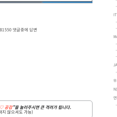
I
io/481550 댓글중에 답변
M
J
무
N
연
♡ 공감
"을 눌러주시면 큰 격려가 됩니다.
하지 않으셔도 가능)