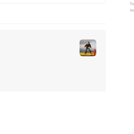
To
문
자
Ye
수