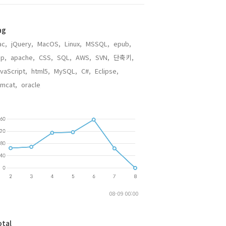
ag
c,
jQuery,
MacOS,
Linux,
MSSQL,
epub,
p,
apache,
CSS,
SQL,
AWS,
SVN,
단축키,
vaScript,
html5,
MySQL,
C#,
Eclipse,
mcat,
oracle,
08-09 00:00
otal