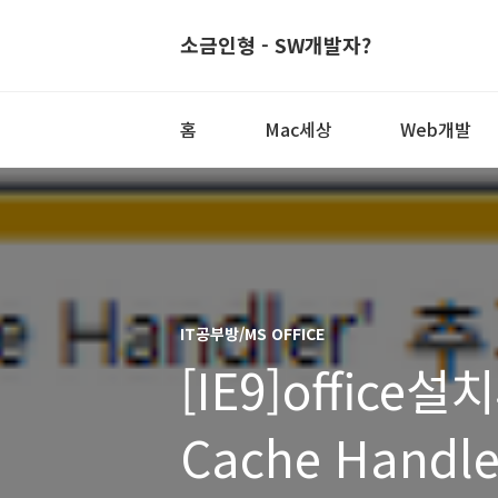
소금인형 - SW개발자?
홈
Mac세상
Web개발
IT공부방/MS OFFICE
[IE9]office설
Cache Handl