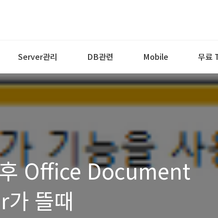
Server관리
DB관련
Mobile
무료 T
치후 Office Document
er가 뜰때