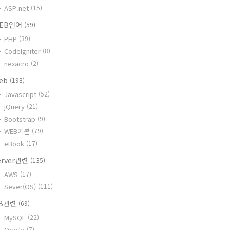
ASP.net
(15)
EB언어
(59)
PHP
(39)
CodeIgniter
(8)
nexacro
(2)
eb
(198)
Javascript
(52)
jQuery
(21)
Bootstrap
(9)
WEB기본
(79)
eBook
(17)
erver관련
(135)
AWS
(17)
Sever(OS)
(111)
B관련
(69)
MySQL
(22)
Oracle
(7)