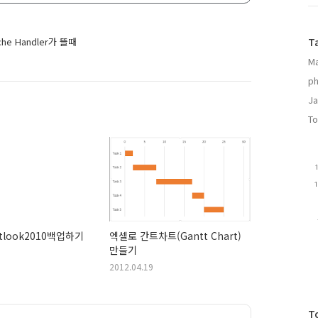
ache Handler가 뜰때
T
Ma
ph
Ja
To
outlook2010백업하기
엑셀로 간트차트(Gantt Chart)
만들기
2012.04.19
방
T