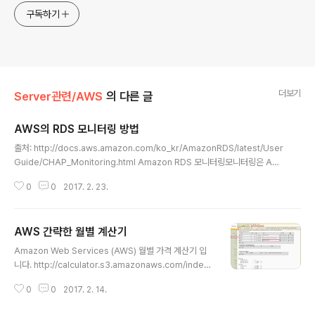
구독하기
더보기
Server관련/AWS
의 다른 글
AWS의 RDS 모니터링 방법
글 내용
출처: http://docs.aws.amazon.com/ko_kr/AmazonRDS/latest/User
Guide/CHAP_Monitoring.html Amazon RDS 모니터링모니터링은 Am
azon RDS 및 AWS 솔루션의 안정성, 가용성 및 성능을 유지하는 데 있어서
0
0
2017. 2. 23.
중요한 부분입니다. 발생하는 다중 지점 실패를 보다 쉽게 디버깅할 수 있도록
AWS 솔루션의 모든 부분으로부터 모니터링 데이터를 수집해야 합니다. Ama
zon RDS 모니터링을 시작하기 전에 다음 질문에 대한 답변을 포함하는 모니
AWS 간략한 월별 계산기
터링 계획을 작성하는 것이 좋습니다.모니터링의 목표모니터링할 리소스이러한
글 내용
리소스를 모니터링하는 빈도사용할 모니터링 도구모니터링 작업을 수행할 사람
Amazon Web Services (AWS) 월별 가격 계산기 입
문제 발생 시 알려야 할 대상다음 단계에서는 다양한 시간과 다양..
니다. http://calculator.s3.amazonaws.com/index.
html?lng=ko_KR#/ [AWS 간단 월별 비용 계산기]RDS
0
0
2017. 2. 14.
와 같이 항목들은 왼쪽 메뉴에 있습니다. [팁]미국 서부 지
역 같은 경우 캘리포니아(us-wset-1)보다는 오레곤(us-