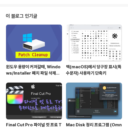
wset-2)가 더 저렴합니다.미국 동부 지역 같은 경우 버지
나아 북부(us-east-2)이 더 저렴합니다.개인적으로 오레
곤(us-west-2)를 사용하는데, 크게 속도차이를 느끼지는
이 블로그 인기글
못하는 것 같습니다. (캘리포니아나, 오레곤이나 속도 차이
가 크지 않습니다.)미국 서부지역 서비스라면, 오레곤(us-
west-2)를 추천합니다. (참고)EC2의 프리터어 스토리지
는 30GB이고..
윈도우 용량이 커져갈때, Windo
맥(macOS)에서 당구장 표시(특
ws/Installer 패치 파일 삭제하
수문자) 사용하기 단축키
기
Final Cut Pro 파이널 컷 프로 T
Mac Disk 정리 프로그램 (Omn