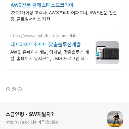
AWS전문 클래스메소드코리아
2300개이상 고객사, AWS프리미어파트너, AWS전문 컨설
팅, 글로벌서비스 지원
https://www.nephritesoft.com
광고
네프라이트소프트 맞춤솔루션개발
AWS, 홈페이지개발, 앱개발, 맞춤솔루션 개
발, 홈페이지 유지보수, LMS 프로그램 제작
관련 무료 상담 및 컨설팅 가능!!
(새창열림)
로그 정보
소금인형 - SW개발자?
http://usa.edit.kr 미국생활블로그