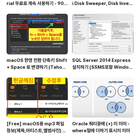
rial 무료로 계속 사용하기 - 90일
i Disk Sweeper, Disk Invent
기간 무제한 연장 (크랙:Free Cr
ory X, Grand Perspective)
ack)
macOS 한영 전환 단축키 Shift
SQL Server 2014 Express
+ Space 로 변경하기 (Tahoe
설치하기 (SSMS포함 Window
적용법 추가) (caps lock방법 추
10 환경)
가)
[Free] macOS용 mp3 파일
Oracle 쿼리중에 (+) 의 의미 -
정보(제목,아티스트,앨범사진) 바
where절에 더하기 표시의 의미
꾸는 툴 Tag Editor Free