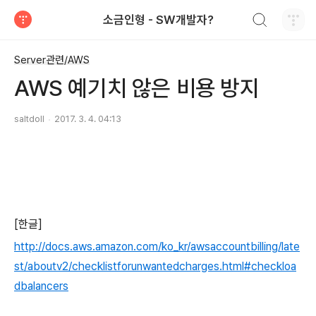
검색하기
소금인형 - SW개발자?
티스토리
Server관련/AWS
AWS 예기치 않은 비용 방지
saltdoll
2017. 3. 4. 04:13
[한글]
http://docs.aws.amazon.com/ko_kr/awsaccountbilling/late
st/aboutv2/checklistforunwantedcharges.html#checkloa
dbalancers