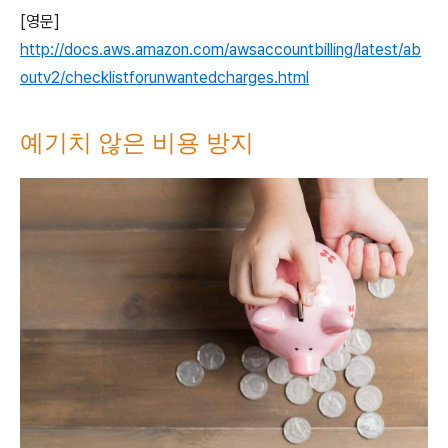
[영문]
http://docs.aws.amazon.com/awsaccountbilling/latest/ab
outv2/checklistforunwantedcharges.html
예기치 않은 비용 방지